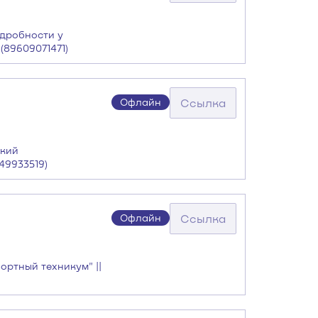
одробности у
(89609071471)
Ссылка
Офлайн
ский
49933519)
Ссылка
Офлайн
ортный техникум" ||