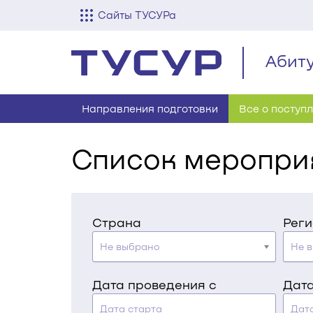
Сайты ТУСУРа
Абит
Направления подготовки
Все о поступ
Список меропри
Страна
Реги
Не выбрано
Не 
Дата проведения с
Дата