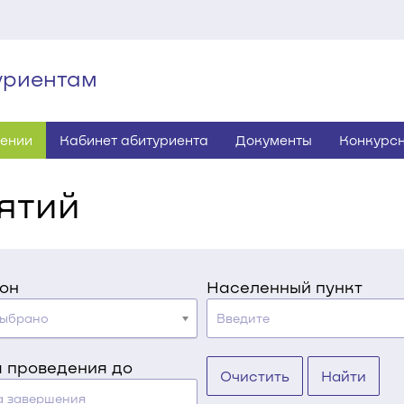
уриентам
лении
Кабинет абитуриента
Документы
Конкурсн
ятий
он
Населенный пункт
выбрано
 проведения до
Очистить
Найти