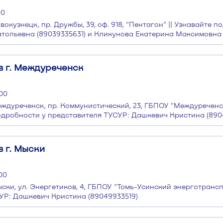
00
вокузнецк, пр. Дружбы, 39, оф. 918, "Пентагон" || Узнавайте п
тольевна (89039335631) и Кликунова Екатерина Максимовна 
в г. Междуреченск
:00
Междуреченск, пр. Коммунистический, 23, ГБПОУ "Междуречен
одробности у представителя ТУСУР: Дашкевич Кристина (890
 г. Мыски
:00
ыски, ул. Энергетиков, 4, ГБПОУ "Томь-Усинский энерготрансп
УР: Дашкевич Кристина (89049933519)