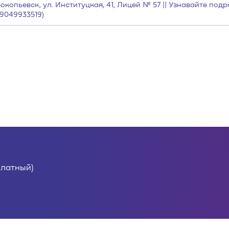
окопьевск, ул. Институцкая, 41, Лицей № 57 || Узнавайте под
9049933519)
платный)