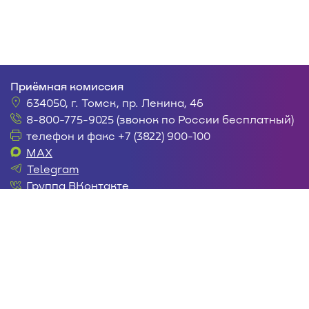
Приёмная комиссия
634050, г. Томск, пр. Ленина, 46
8-800-775-9025 (звонок по России бесплатный)
телефон и факс +7 (3822) 900-100
MAX
Telegram
Группа ВКонтакте
postupi@tusur.ru
Пн. – пт. с 9:00 до 18:00
Сб. – вс. с 10:00 до 15:00
Интересующие вас вопросы можно задать в
личном кабинете
или по телефону:
(3822) 900-